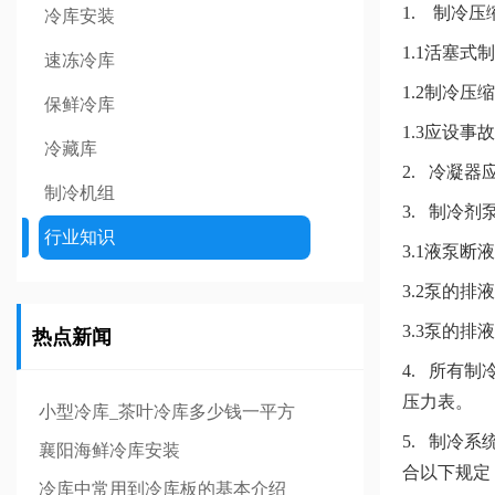
1. 制冷
冷库安装
1.1活塞
速冻冷库
1.2制冷
保鲜冷库
1.3应设事
冷藏库
2. 冷凝
制冷机组
3. 制冷
行业知识
3.1液泵断
3.2泵的
3.3泵的
热点新闻
4. 所有
压力表。
小型冷库_茶叶冷库多少钱一平方
5. 制冷
襄阳海鲜冷库安装
合以下规定
冷库中常用到冷库板的基本介绍