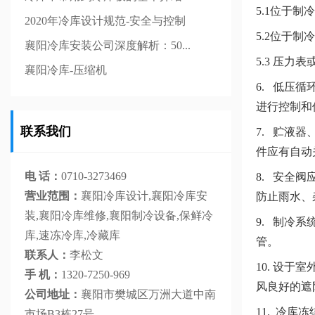
5.1位于
2020年冷库设计规范-安全与控制
5.2位于制
襄阳冷库安装公司深度解析：50...
5.3 压
襄阳冷库-压缩机
6. 低压
进行控制和
联系我们
7. 贮液
件应有自动
电 话：
0710-3273469
8. 安全
营业范围：
襄阳冷库设计,襄阳冷库安
防止雨水、
装,襄阳冷库维修,襄阳制冷设备,保鲜冷
9. 制冷
库,速冻冷库,冷藏库
管。
联系人：
李松文
10. 设
手 机：
1320-7250-969
风良好的遮
公司地址：
襄阳市樊城区万洲大道中南
11. 冷
市场B3栋27号