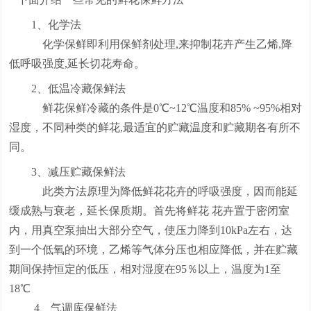
1、化学法
化学保鲜即利用保鲜剂处理,来抑制花卉产生乙烯,降
低呼吸强度,延长切花寿命。
2、低温冷藏保鲜法
鲜花保鲜冷藏的条件是0℃~12℃温度和85% ~95%相对
湿度，不同种类的鲜花,最适宜的贮藏温度和贮藏期各有所不
同。
3、减压贮藏保鲜法
此类方法原理为降低鲜花花卉的呼吸强度，因而能延
缓成熟与衰老，延长保质期。首先将鲜花 花卉置于密闭室
内，用真空泵抽出大部分空气，使压力降到10kPa左右，达
到一个低氧的环境，乙烯等气体分压也相应降低，并在贮藏
期间保持恒定的低压，相对湿度在95％以上，温度为1至
18℃
4、气调库保鲜法