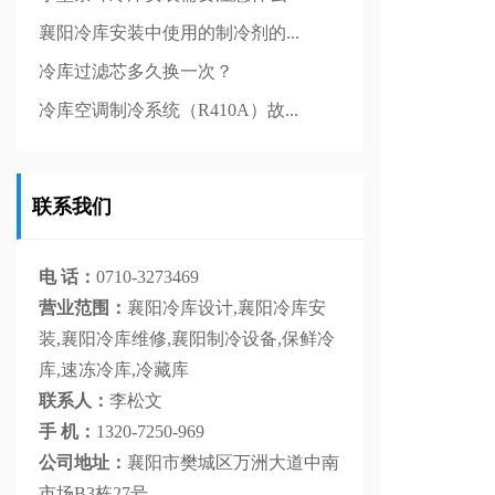
襄阳冷库安装中使用的制冷剂的...
冷库过滤芯多久换一次？
冷库空调制冷系统（R410A）故...
联系我们
电 话：
0710-3273469
营业范围：
襄阳冷库设计,襄阳冷库安
装,襄阳冷库维修,襄阳制冷设备,保鲜冷
库,速冻冷库,冷藏库
联系人：
李松文
手 机：
1320-7250-969
公司地址：
襄阳市樊城区万洲大道中南
市场B3栋27号