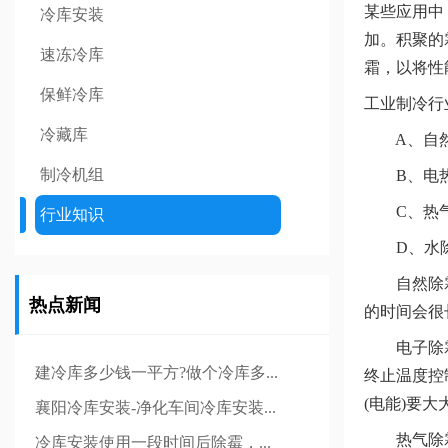
某些应用中
冷库安装
加。积聚的
速冻冷库
霜，以将性
保鲜冷库
工业制冷行
冷藏库
A、自然
制冷机组
B、电热
C、热气
行业知识
D、水
自然除霜的
热点新闻
的时间会很
电子除霜的
建冷库多少钱一平方?做个冷库多...
终止温度控
(电能)要
襄阳冷库安装-净化车间冷库安装...
热气除霜系
冷库安装使用一段时间后除霉，...