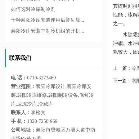
其随时间推
如何选对冷库制冷剂
性能，该解
十种襄阳冷库安装使用后常见故...
之一。
襄阳冷库安装中制冷机组的开机...
水除霜的实
冲霜。水冲
耗较大，因
联系我们
上一篇：
冷
电 话：
0710-3273469
下一篇：
襄
营业范围：
襄阳冷库设计,襄阳冷库安
装,襄阳冷库维修,襄阳制冷设备,保鲜冷
库,速冻冷库,冷藏库
联系人：
李松文
手 机：
1320-7250-969
公司地址：
襄阳市樊城区万洲大道中南
市场B3栋27号