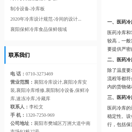
制冷设备-冷库板
2020年冷库设计规范-冷间的设计...
一、
医药冷
襄阳保鲜冷库食品保鲜领域
医药冷库和
较高，一般
要提供严密
联系我们
二、医药冷
除了温度要
电 话：
0710-3273469
流程等都符
营业范围：
襄阳冷库设计,襄阳冷库安
内的货物储
装,襄阳冷库维修,襄阳制冷设备,保鲜冷
三、医药冷
库,速冻冷库,冷藏库
联系人：
李松文
医药冷库的
手 机：
1320-7250-969
稳定性。设
公司地址：
襄阳市樊城区万洲大道中南
行，包括保
市场B3栋27号