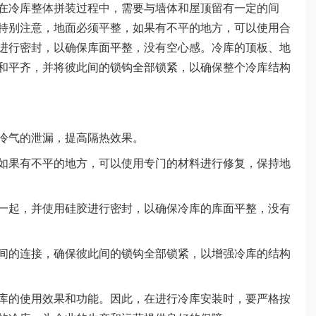
在冷库整体拼装过程中，需要与墙体和屋顶留有一定的间
特别注意，地面必须平整，如果有不平的地方，可以使用合
进行密封，以确保库面平整，没有空心感。冷库的顶板、地
和平齐，并将彼此间的锁钩全部锁紧，以确保整个冷库结构
冷气的泄漏，提高隔热效果。
如果有不平的地方，可以使用专门的材料进行修复，保持地
一起，并使用硅胶进行密封，以确保冷库的库面平整，没有
间的连接，确保彼此间的锁钩全部锁紧，以增强冷库的结构
库的使用效果和功能。因此，在进行冷库安装时，要严格按