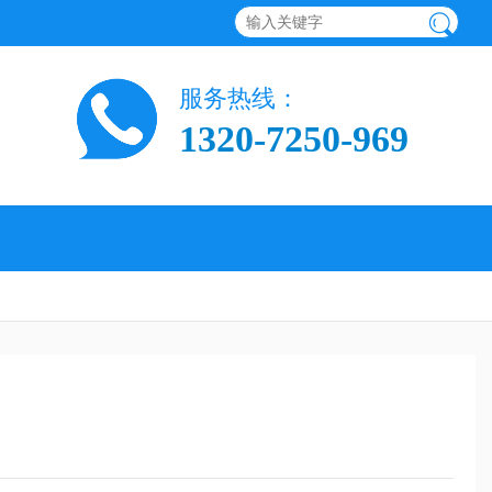
服务热线：
1320-7250-969