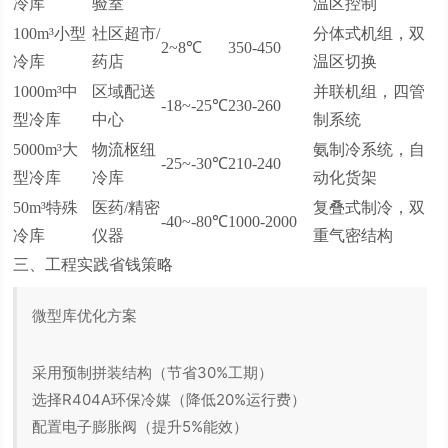
冷库
验室
温区控制
100m³小型
社区超市/
分体式机组，双
2~8℃
350-450
冷库
药店
温区切换
1000m³中
区域配送
并联机组，四管
-18~-25℃
230-260
型冷库
中心
制系统
5000m³大
物流枢纽
氨制冷系统，自
-25~-30℃
210-240
型冷库
冷库
动化货架
50m³特殊
医药/精密
复叠式制冷，双
-40~-80℃
1000-2000
冷库
仪器
重气密结构
三、工程实践省钱策略
微型库优化方案
采用预制拼装结构（节省30%工期）
选择R404A环保冷媒（降低20%运行费）
配置电子膨胀阀（提升5%能效）