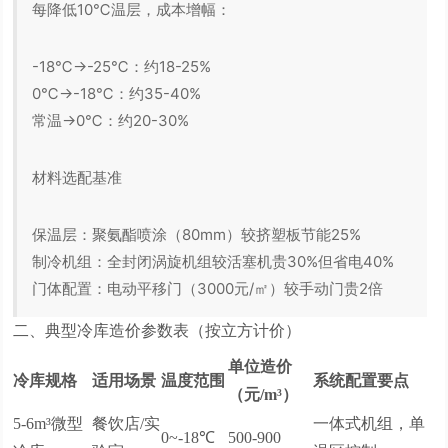
每降低10℃温层，成本增幅：
-18℃→-25℃：约18-25%
0℃→-18℃：约35-40%
常温→0℃：约20-30%
材料选配基准
保温层：聚氨酯喷涂（80mm）较挤塑板节能25%
制冷机组：全封闭涡旋机组较活塞机贵30%但省电40%
门体配置：电动平移门（3000元/㎡）较手动门贵2倍
二、典型冷库造价参数表（按立方计价）
单位造价
冷库规格
适用场景
温度范围
系统配置要点
（元/m³）
5-6m³微型
餐饮店/实
一体式机组，单
0~-18℃
500-900