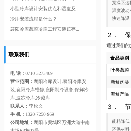
宽温区选
小型冷库设计安装优点和温度及...
温度波动
快速降温
冷库安装流程是什么？
襄阳冷库蔬菜冷库工程安装贮存...
２． 保
通过我们的
联系我们
食品类别
叶类蔬菜
电 话：
0710-3273469
营业范围：
襄阳冷库设计,襄阳冷库安
新鲜肉类
装,襄阳冷库维修,襄阳制冷设备,保鲜冷
海鲜产品
库,速冻冷库,冷藏库
３． 节
联系人：
李松文
手 机：
1320-7250-969
能耗降低
公司地址：
襄阳市樊城区万洲大道中南
环保材料
市场B3栋27号