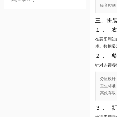
噪音控制
三、拼
１． 农
在襄阳周边
质。数据显
２． 餐
针对连锁餐
分区设计
卫生标准
高效存取
３． 新