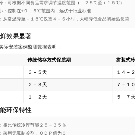
择：可根据不同食品需求调节温度范围（－２５℃至＋１５℃）
小：控制在±０．５℃范围内，远优于行业标准
：从常温降至－１８℃仅需４－６小时，大幅降低食品初始热负荷
鲜效果显著
实际安装案例监测数据表明：
传统储存方式保质期
拼装式
３－５天
１４－
２－３天
７－１
１－２天
５－７
能环保特性
：相比传统冷库节能２５－３５％
：采用无氟制冷剂，ＯＤＰ值为０