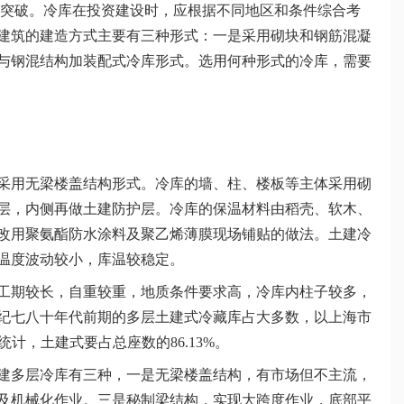
突破。冷库在投资建设时，应根据不同地区和条件综合考
建筑的建造方式主要有三种形式：一是采用砌块和钢筋混凝
与钢混结构加装配式冷库形式。选用何种形式的冷库，需要
用无梁楼盖结构形式。冷库的墙、柱、楼板等主体采用砌
层，内侧再做土建防护层。冷库的保温材料由稻壳、软木、
改用聚氨酯防水涂料及聚乙烯薄膜现场铺贴的做法。土建冷
温度波动较小，库温较稳定。
期较长，自重较重，地质条件要求高，冷库内柱子较多，
纪七八十年代前期的多层土建式冷藏库占大多数，以上海市
计，土建式要占总座数的86.13%。
多层冷库有三种，一是无梁楼盖结构，有市场但不主流，
及机械化作业。三是秘制梁结构，实现大跨度作业，底部平