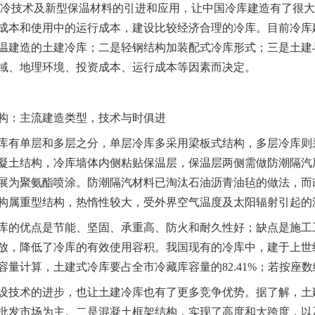
冷技术及新型保温材料的引进和应用，让中国冷库建造有了很大
成本和使用中的运行成本，建设比较经济合理的冷库。目前冷库
温建造的土建冷库；二是轻钢结构加装配式冷库形式；三是土建
域、地理环境、投资成本、运行成本等因素而决定。
：主流建造类型，技术与时俱进
单层和多层之分，单层冷库多采用梁板式结构，多层冷库则采
凝土结构，冷库墙体内侧粘贴保温层，保温层两侧需做防潮隔汽
展为聚氨酯喷涂。防潮隔汽材料已淘汰石油沥青油毡的做法，而
构属重型结构，热惰性较大，受外界空气温度及太阳辐射引起的
优点是节能、坚固、承重高、防火和耐久性好；缺点是施工工
放，降低了冷库的有效使用容积。我国现有的冷库中，建于上世
容量计算，土建式冷库要占全市冷藏库容量的82.41%；若按座数统
术的进步，也让土建冷库也有了更多竞争优势。据了解，土建
批发市场为主。二是混凝土框架结构，实现了高度和大跨度，以