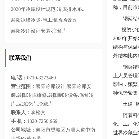
稳，目前市
2020年冷库设计规范-冷库排水系...
钢架结构
襄阳冰峰冷暖-施工现场场景五
投资少优势
襄阳冷库设计安装-海鲜库
2000年
结构与保温
外结构比内
联系我们
钢架结构冷
上人员管理
电 话：
0710-3273469
影响，频繁
营业范围：
襄阳冷库设计,襄阳冷库安
种优势聚集
装,襄阳冷库维修,襄阳制冷设备,保鲜冷
库,速冻冷库,冷藏库
土建+钢
联系人：
李松文
随着科学技
手 机：
1320-7250-969
化、工厂化
公司地址：
襄阳市樊城区万洲大道中南
世界冷藏业
市场B3栋27号