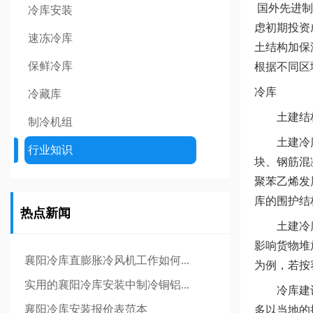
国外先进制
冷库安装
虑初期投资
速冻冷库
土结构加保
保鲜冷库
根据不同区
冷库
冷藏库
土建结构
制冷机组
土建冷库有
行业知识
块、钢筋混
聚苯乙烯发
库的围护结
热点新闻
土建冷库的
影响货物堆
襄阳冷库直膨胀冷风机工作如何...
为例，若按
实用的襄阳冷库安装中制冷铜铝...
冷库建设技
襄阳冷库安装报价表范本
多以当地的