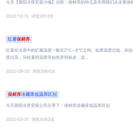
今天【襄阳冷库安装小编】分析：保鲜库的特点及作用我们从水果保鲜
2023-12-15
浏览2813次
红薯
保鲜库
红薯在冷库中的贮藏温度一般在2℃～8℃之间。如果温度过低，则
度过高，马铃薯的花蕾开始发芽和麸皮，这...
2022-09-25
浏览5960次
保鲜库
冷藏库低温库区别
今天襄阳冷库安装公司分享下：保鲜库冷藏库低温库区别
2022-02-21
浏览4063次