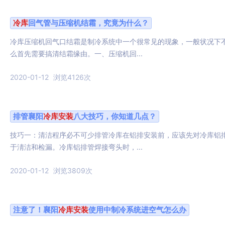
冷库
回气管与压缩机结霜，究竟为什么？
冷库压缩机回气口结霜是制冷系统中一个很常见的现象，一般状况下
么首先需要搞清结霜缘由。一、压缩机回...
2020-01-12
浏览4126次
排管襄阳
冷库
安装
八大技巧，你知道几点？
技巧一：清洁程序必不可少排管冷库在铝排安装前，应该先对冷库铝
于淸洁和检漏。冷库铝排管焊接弯头时，...
2020-01-12
浏览3809次
注意了！襄阳
冷库
安装
使用中制冷系统进空气怎么办