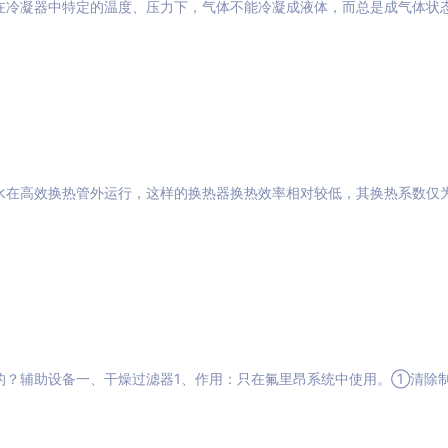
在冷凝器中特定的温度、压力下，气体不能冷凝成液体，而总是成气体状
水在高效换热管外运行，这样的换热器换热效率相对较低，其换热系数仅
的？辅助设备一、干燥过滤器1、作用：只在氟里昂系统中使用。①清除